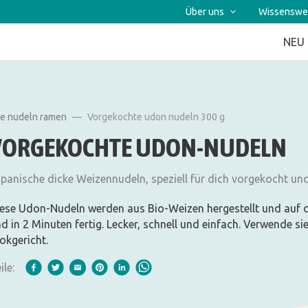
Über uns
Wissenswe
NEU
he nudeln ramen
Vorgekochte udon nudeln 300 g
VORGEKOCHTE UDON-NUDELN
panische dicke Weizennudeln, speziell für dich vorgekocht u
ese Udon-Nudeln werden aus Bio-Weizen hergestellt und auf
d in 2 Minuten fertig. Lecker, schnell und einfach. Verwende si
kgericht.
ile: