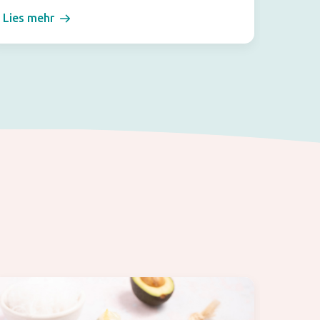
Lies mehr
Lies m