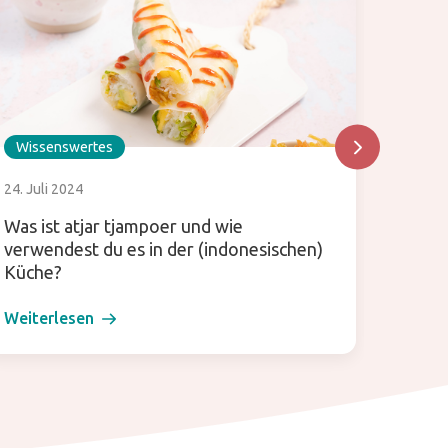
Wissenswertes
Wisse
24. Juli 2024
30. Dez
Was ist atjar tjampoer und wie
Diese 
verwendest du es in der (indonesischen)
Küche?
Weiterlesen
Weiter