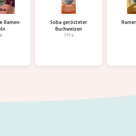
e Ramen-
Soba gerösteter
Ramen
ln
Buchweizen
g
250 g