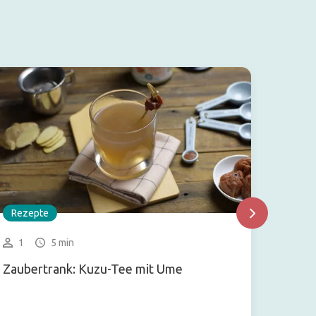
Rezepte
Rezep
1
5 min
4-6 
Zaubertrank: Kuzu-Tee mit Ume
Arame