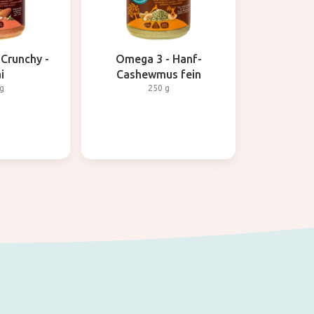
Crunchy -
Omega 3 - Hanf-
i
Cashewmus fein
g
250 g