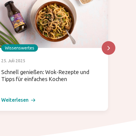
Wissenswertes
Wisse
25. Juli 2025
30. Mai
Schnell genießen: Wok-Rezepte und
Japani
Tipps für einfaches Kochen
zwisc
Weiterlesen
Weiter