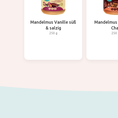
Mandelmus Vanille süß
Mandelmus 
& salzig
Cha
250 g
250 