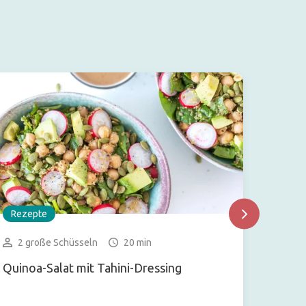
Rezepte
Rezep
2 große Schüsseln
20 min
12 K
Quinoa-Salat mit Tahini-Dressing
Oreo-s