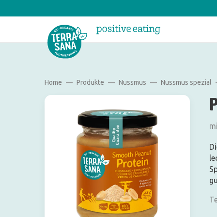
Home
Produkte
Nussmus
Nussmus spezial
mi
Di
le
Sp
gu
Te