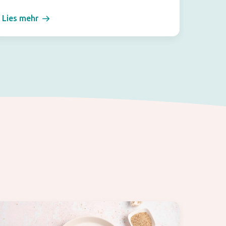
Lies mehr
Lies m