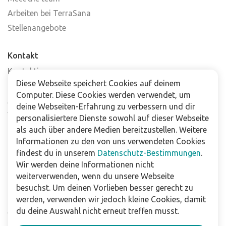
Arbeiten bei TerraSana
Stellenangebote
Kontakt
Kontaktiere uns
Diese Webseite speichert Cookies auf deinem
Häufig gestellte Fragen
Computer. Diese Cookies werden verwendet, um
Abonniere unseren Newsletter
deine Webseiten-Erfahrung zu verbessern und dir
Verkaufsstellen
personalisiertere Dienste sowohl auf dieser Webseite
als auch über andere Medien bereitzustellen. Weitere
Informationen zu den von uns verwendeten Cookies
Für Unternehmen
findest du in unserem
Datenschutz-Bestimmungen
.
Downloads
Wir werden deine Informationen nicht
weiterverwenden, wenn du unsere Webseite
Impressum
besuchst. Um deinen Vorlieben besser gerecht zu
Datenschutzbestimmungen
werden, verwenden wir jedoch kleine Cookies, damit
Allgemeine Verkaufs- und Lieferbedingungen
du deine Auswahl nicht erneut treffen musst.
Haftungsausschluss