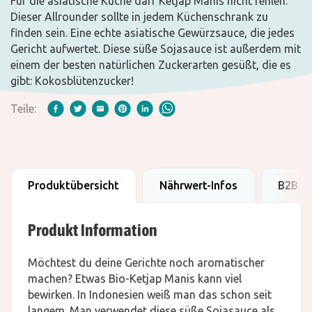
Für die asiatische Küche darf Ketjap Manis nicht fehlen.
Dieser Allrounder sollte in jedem Küchenschrank zu
finden sein. Eine echte asiatische Gewürzsauce, die jedes
Gericht aufwertet. Diese süße Sojasauce ist außerdem mit
einem der besten natürlichen Zuckerarten gesüßt, die es
gibt: Kokosblütenzucker!
Teile:
Produktübersicht
Nährwert-Infos
B2B D
Produkt Information
Möchtest du deine Gerichte noch aromatischer
machen? Etwas Bio-Ketjap Manis kann viel
bewirken. In Indonesien weiß man das schon seit
langem. Man verwendet diese süße Sojasauce als