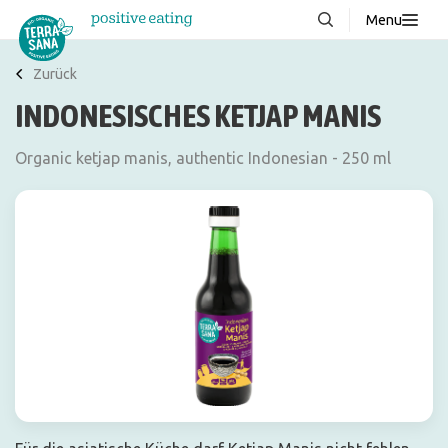
Menu
Über uns
NEU
Zurück
INDONESISCHES KETJAP MANIS
Wissenswertes
Produkte
Organic ketjap manis, authentic Indonesian - 250 ml
FAQ
Rezepte
Kontakt
Downloads