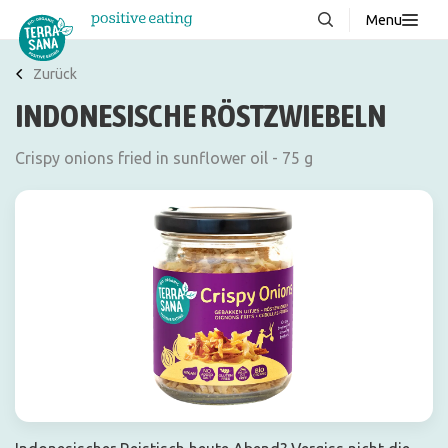
Menu
Über uns
NEU
Zurück
INDONESISCHE RÖSTZWIEBELN
Wissenswertes
Produkte
Crispy onions fried in sunflower oil - 75 g
FAQ
Rezepte
Kontakt
Downloads