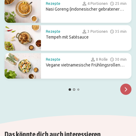
Rezepte
4 Portionen
25 min
Nasi Goreng (indonesischer gebratener
Reis)
Rezepte
3 Portionen
35 min
Tempeh mit Satésauce
Rezepte
8 Rolle
30 min
Vegane vietnamesische Frühlingsrollen
mit Hoisin-Dip
Das könnte dich auch interessieren