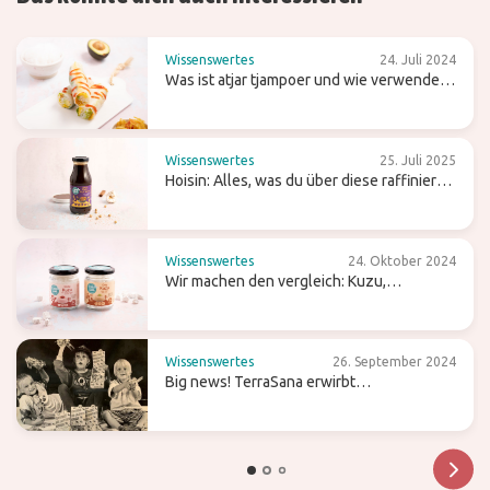
Wissenswertes
24. Juli 2024
Was ist atjar tjampoer und wie verwendest
du es in der (indonesischen) Küche?
Wissenswertes
25. Juli 2025
Hoisin: Alles, was du über diese raffiniert
süße Wok-Sauce wissen solltest
Wissenswertes
24. Oktober 2024
Wir machen den vergleich: Kuzu,
Pfeilwurzmehl und Agar-Agar
Wissenswertes
26. September 2024
Big news! TerraSana erwirbt
Süßwarenmarke Candy Tree