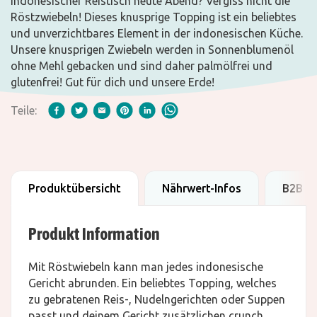
Indonesischer Reistisch heute Abend? Vergiss nicht die
Röstzwiebeln! Dieses knusprige Topping ist ein beliebtes
und unverzichtbares Element in der indonesischen Küche.
Unsere knusprigen Zwiebeln werden in Sonnenblumenöl
ohne Mehl gebacken und sind daher palmölfrei und
glutenfrei! Gut für dich und unsere Erde!
Teile:
Produktübersicht
Nährwert-Infos
B2B D
Produkt Information
Mit Röstwiebeln kann man jedes indonesische
Gericht abrunden. Ein beliebtes Topping, welches
zu gebratenen Reis-, Nudelngerichten oder Suppen
passt und deinem Gericht zusätzlichen crunch