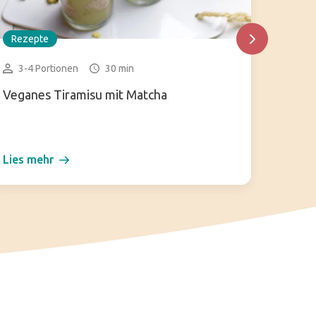
Rezepte
Rezep
3-4 Portionen
30 min
15-2
Veganes Tiramisu mit Matcha
Kuzum
Lies mehr
Lies m