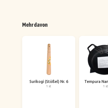
Mehr davon
Surikogi (Stößel) Nr. 6
Tempura Nam
1 st
1 st