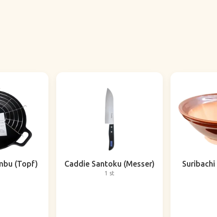
bu (Topf)
Caddie Santoku (Messer)
Suribachi 
1 st