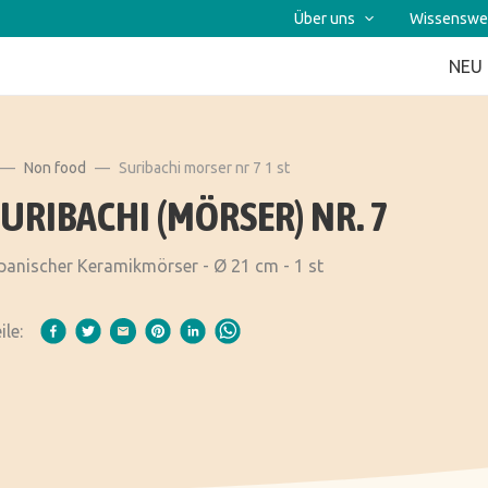
Über uns
Wissenswe
NEU
Non food
Suribachi morser nr 7 1 st
URIBACHI (MÖRSER) NR. 7
panischer Keramikmörser - Ø 21 cm - 1 st
ile: