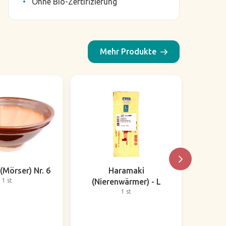
Ohne Bio-Zertifizierung
Mehr Produkte
(Mörser) Nr. 6
Haramaki
1 st
(Nierenwärmer) - L
(Nie
1 st