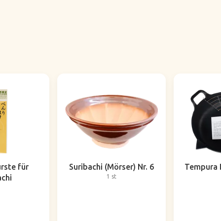
ste für
Suribachi (Mörser) Nr. 6
Tempura 
achi
1 st