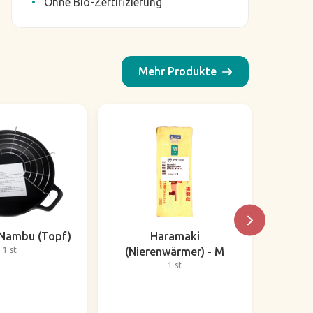
Ohne Bio-Zertifizierung
Mehr Produkte
Nambu (Topf)
Haramaki
Caddi
1 st
(Nierenwärmer) - M
1 st