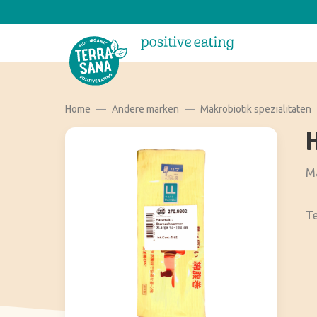
Home
Andere marken
Makrobiotik spezialitaten
Ma
Te