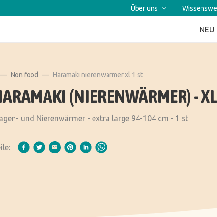
Über uns
Wissenswe
NEU
Non food
Haramaki nierenwarmer xl 1 st
HARAMAKI (NIERENWÄRMER) - XL
gen- und Nierenwärmer - extra large 94-104 cm - 1 st
ile: