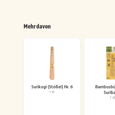
Mehr davon
Surikogi (Stößel) Nr. 6
Bambusbür
1 st
Surib
1 st