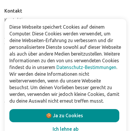
Kontakt
Kontaktiere uns
Diese Webseite speichert Cookies auf deinem
Häufig gestellte Fragen
Computer. Diese Cookies werden verwendet, um
Abonniere unseren Newsletter
deine Webseiten-Erfahrung zu verbessern und dir
Verkaufsstellen
personalisiertere Dienste sowohl auf dieser Webseite
als auch über andere Medien bereitzustellen. Weitere
Informationen zu den von uns verwendeten Cookies
Für Unternehmen
findest du in unserem
Datenschutz-Bestimmungen
.
Downloads
Wir werden deine Informationen nicht
weiterverwenden, wenn du unsere Webseite
Impressum
besuchst. Um deinen Vorlieben besser gerecht zu
Datenschutzbestimmungen
werden, verwenden wir jedoch kleine Cookies, damit
Allgemeine Verkaufs- und Lieferbedingungen
du deine Auswahl nicht erneut treffen musst.
Haftungsausschluss
🍪 Ja zu Cookies
Folge uns
Ich lehne ab