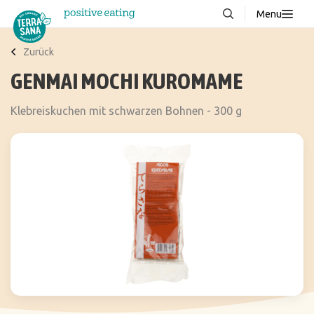
Menu
Über uns
NEU
Zurück
GENMAI MOCHI KUROMAME
Wissenswertes
Produkte
Klebreiskuchen mit schwarzen Bohnen - 300 g
FAQ
Rezepte
Kontakt
Downloads