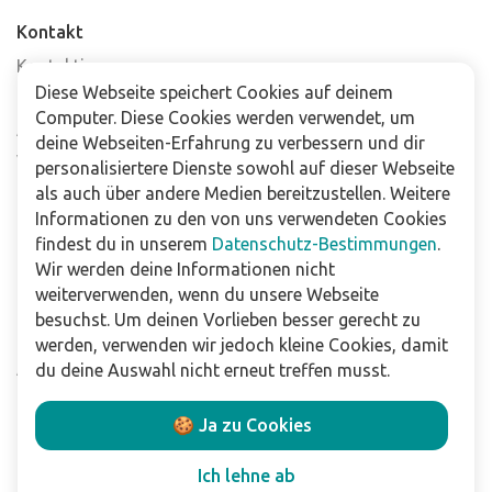
Kontakt
Kontaktiere uns
Diese Webseite speichert Cookies auf deinem
Häufig gestellte Fragen
Computer. Diese Cookies werden verwendet, um
Abonniere unseren Newsletter
deine Webseiten-Erfahrung zu verbessern und dir
Verkaufsstellen
personalisiertere Dienste sowohl auf dieser Webseite
als auch über andere Medien bereitzustellen. Weitere
Informationen zu den von uns verwendeten Cookies
Für Unternehmen
findest du in unserem
Datenschutz-Bestimmungen
.
Downloads
Wir werden deine Informationen nicht
weiterverwenden, wenn du unsere Webseite
Impressum
besuchst. Um deinen Vorlieben besser gerecht zu
Datenschutzbestimmungen
werden, verwenden wir jedoch kleine Cookies, damit
Allgemeine Verkaufs- und Lieferbedingungen
du deine Auswahl nicht erneut treffen musst.
Haftungsausschluss
🍪 Ja zu Cookies
Folge uns
Ich lehne ab