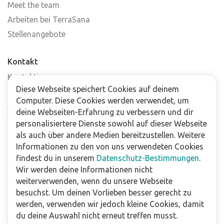
Meet the team
Arbeiten bei TerraSana
Stellenangebote
Kontakt
Kontaktiere uns
Diese Webseite speichert Cookies auf deinem
Häufig gestellte Fragen
Computer. Diese Cookies werden verwendet, um
Abonniere unseren Newsletter
deine Webseiten-Erfahrung zu verbessern und dir
Verkaufsstellen
personalisiertere Dienste sowohl auf dieser Webseite
als auch über andere Medien bereitzustellen. Weitere
Informationen zu den von uns verwendeten Cookies
Für Unternehmen
findest du in unserem
Datenschutz-Bestimmungen
.
Downloads
Wir werden deine Informationen nicht
weiterverwenden, wenn du unsere Webseite
Impressum
besuchst. Um deinen Vorlieben besser gerecht zu
Datenschutzbestimmungen
werden, verwenden wir jedoch kleine Cookies, damit
Allgemeine Verkaufs- und Lieferbedingungen
du deine Auswahl nicht erneut treffen musst.