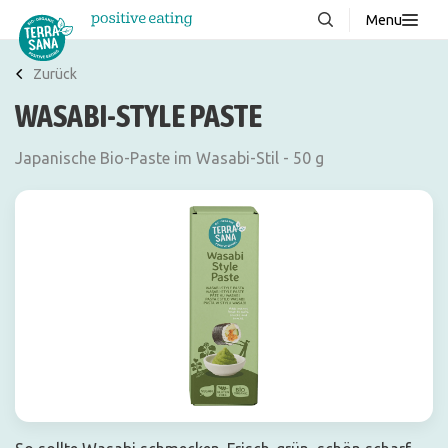
Menu
Über uns
NEU
Zurück
WASABI-STYLE PASTE
Wissenswertes
Produkte
Japanische Bio-Paste im Wasabi-Stil - 50 g
FAQ
Rezepte
Kontakt
Downloads