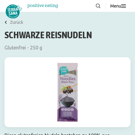
Menu
Über uns
NEU
Zurück
SCHWARZE REISNUDELN
Wissenswertes
Produkte
Glutenfrei - 250 g
FAQ
Rezepte
Kontakt
Downloads