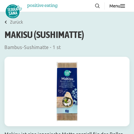
Menu
Über uns
NEU
Zurück
MAKISU (SUSHIMATTE)
Wissenswertes
Produkte
Bambus-Sushimatte - 1 st
FAQ
Rezepte
Kontakt
Downloads