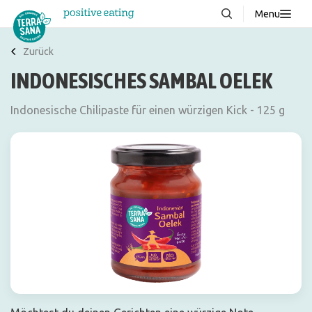
Menu
Über uns
NEU
Zurück
INDONESISCHES SAMBAL OELEK
Wissenswertes
Produkte
Indonesische Chilipaste für einen würzigen Kick - 125 g
FAQ
Rezepte
Kontakt
Downloads