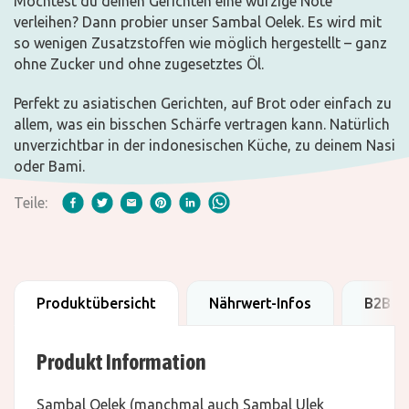
Möchtest du deinen Gerichten eine würzige Note
verleihen? Dann probier unser Sambal Oelek. Es wird mit
so wenigen Zusatzstoffen wie möglich hergestellt – ganz
ohne Zucker und ohne zugesetztes Öl.
Perfekt zu asiatischen Gerichten, auf Brot oder einfach zu
allem, was ein bisschen Schärfe vertragen kann. Natürlich
unverzichtbar in der indonesischen Küche, zu deinem Nasi
oder Bami.
Teile:
Produktübersicht
Nährwert-Infos
B2B D
Produkt Information
Sambal Oelek (manchmal auch Sambal Ulek