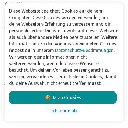
Kontaktiere uns
Diese Webseite speichert Cookies auf deinem
Häufig gestellte Fragen
Computer. Diese Cookies werden verwendet, um
Abonniere unseren Newsletter
deine Webseiten-Erfahrung zu verbessern und dir
Verkaufsstellen
personalisiertere Dienste sowohl auf dieser Webseite
als auch über andere Medien bereitzustellen. Weitere
Informationen zu den von uns verwendeten Cookies
Für Unternehmen
findest du in unserem
Datenschutz-Bestimmungen
.
Downloads
Wir werden deine Informationen nicht
weiterverwenden, wenn du unsere Webseite
Impressum
besuchst. Um deinen Vorlieben besser gerecht zu
Datenschutzbestimmungen
werden, verwenden wir jedoch kleine Cookies, damit
Allgemeine Verkaufs- und Lieferbedingungen
du deine Auswahl nicht erneut treffen musst.
Haftungsausschluss
🍪 Ja zu Cookies
Folge uns
Ich lehne ab