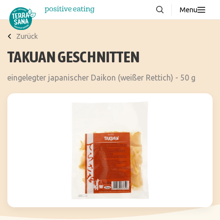
Menu
Über uns
NEU
Zurück
TAKUAN GESCHNITTEN
Wissenswertes
Produkte
eingelegter japanischer Daikon (weißer Rettich) - 50 g
FAQ
Rezepte
Kontakt
Downloads