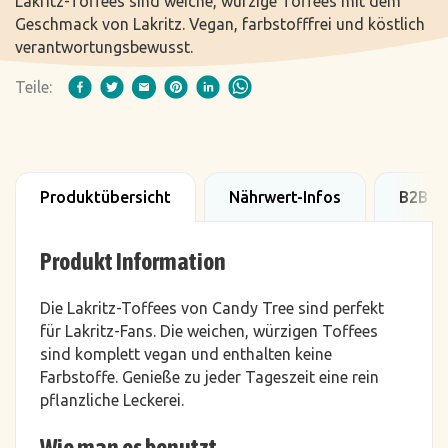
Lakritz-Toffees sind weiche, würzige Toffees mit dem
Geschmack von Lakritz. Vegan, farbstofffrei und köstlich
verantwortungsbewusst.
Teile:
Produktübersicht
Nährwert-Infos
B2B D
Produkt Information
Die Lakritz-Toffees von Candy Tree sind perfekt
für Lakritz-Fans. Die weichen, würzigen Toffees
sind komplett vegan und enthalten keine
Farbstoffe. Genieße zu jeder Tageszeit eine rein
pflanzliche Leckerei.
Wie man es benutzt