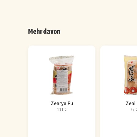
Mehr davon
Zenryu Fu
Zeni
111 g
79 