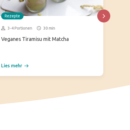
Rezepte
Rezep
3-4 Portionen
30 min
15-2
Veganes Tiramisu mit Matcha
Kuzum
Lies mehr
Lies m