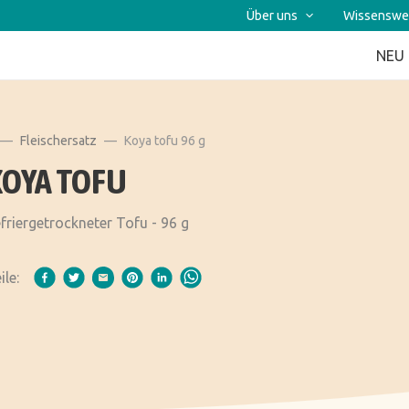
Über uns
Wissenswe
NEU
Fleischersatz
Koya tofu 96 g
KOYA TOFU
friergetrockneter Tofu - 96 g
ile: