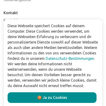
Kontakt
Kontaktiere uns
Diese Webseite speichert Cookies auf deinem
Häufig gestellte Fragen
Computer. Diese Cookies werden verwendet, um
Abonniere unseren Newsletter
deine Webseiten-Erfahrung zu verbessern und dir
Verkaufsstellen
personalisiertere Dienste sowohl auf dieser Webseite
als auch über andere Medien bereitzustellen. Weitere
Informationen zu den von uns verwendeten Cookies
Für Unternehmen
findest du in unserem
Datenschutz-Bestimmungen
.
Downloads
Wir werden deine Informationen nicht
weiterverwenden, wenn du unsere Webseite
Impressum
besuchst. Um deinen Vorlieben besser gerecht zu
Datenschutzbestimmungen
werden, verwenden wir jedoch kleine Cookies, damit
Allgemeine Verkaufs- und Lieferbedingungen
du deine Auswahl nicht erneut treffen musst.
Haftungsausschluss
🍪 Ja zu Cookies
Folge uns