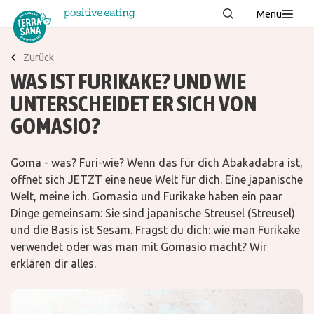
Menu
Über uns
NEU
Zurück
WAS IST FURIKAKE? UND WIE
Wissenswertes
UNTERSCHEIDET ER SICH VON
Produkte
GOMASIO?
FAQ
Rezepte
Goma - was? Furi-wie? Wenn das für dich Abakadabra ist,
öffnet sich JETZT eine neue Welt für dich. Eine japanische
Kontakt
Welt, meine ich. Gomasio und Furikake haben ein paar
Dinge gemeinsam: Sie sind japanische Streusel (Streusel)
Downloads
und die Basis ist Sesam. Fragst du dich: wie man Furikake
verwendet oder was man mit Gomasio macht? Wir
erklären dir alles.