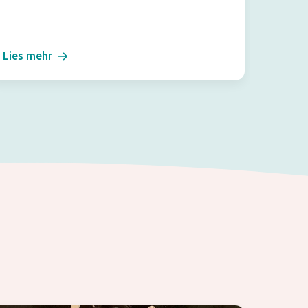
Lies mehr
Lies m