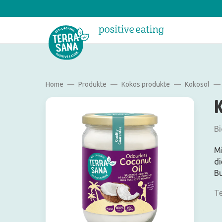
Home
Produkte
Kokos produkte
Kokosol
Bi
Mi
di
Bu
Te