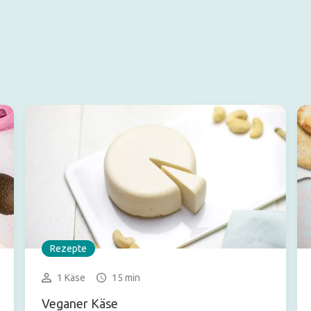
Rezepte
1 Käse
15 min
Veganer Käse