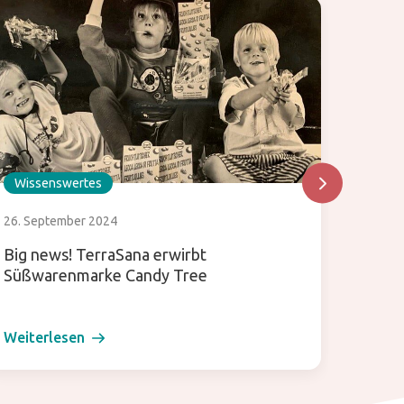
Wissenswertes
Wisse
26. September 2024
24. Okt
Big news! TerraSana erwirbt
Wir ma
Süßwarenmarke Candy Tree
Pfeil
Weiterlesen
Weiter