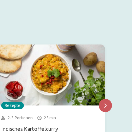
Rezepte
Rezep
2-3 Portionen
25 min
2-4 
Indisches Kartoffelcurry
Basis 