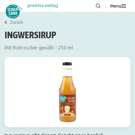
Menu
Über uns
NEU
Zurück
INGWERSIRUP
Wissenswertes
Produkte
Mit Rohrzucker gesüßt - 250 ml
FAQ
Rezepte
Kontakt
Downloads