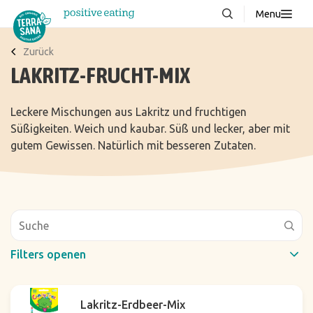
Menu
Über uns
NEU
Zurück
LAKRITZ-FRUCHT-MIX
Wissenswertes
Produkte
Leckere Mischungen aus Lakritz und fruchtigen
Süßigkeiten. Weich und kaubar. Süß und lecker, aber mit
FAQ
gutem Gewissen. Natürlich mit besseren Zutaten.
Rezepte
Kontakt
Downloads
Filters openen
Schneller Filter
Lakritz-Erdbeer-Mix