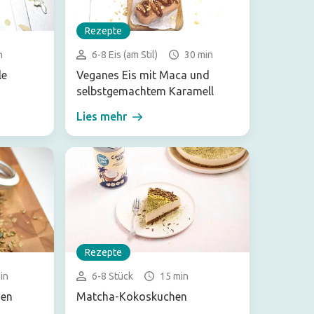
Rezepte
n
6-8 Eis (am Stil)
30 min
le
Veganes Eis mit Maca und
selbstgemachtem Karamell
Lies mehr
Rezepte
in
6-8 Stück
15 min
sen
Matcha-Kokoskuchen