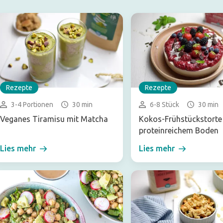
Rezepte
Rezepte
3-4 Portionen
30 min
6-8 Stück
30 min
Veganes Tiramisu mit Matcha
Kokos-Frühstückstorte
proteinreichem Boden
Lies mehr
Lies mehr