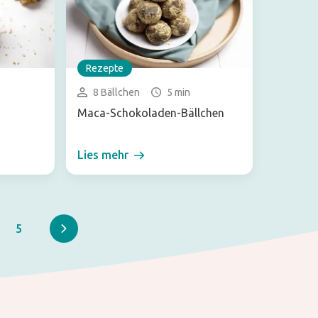
Rezepte
8 Bällchen
5 min
Maca-Schokoladen-Bällchen
Lies mehr
5