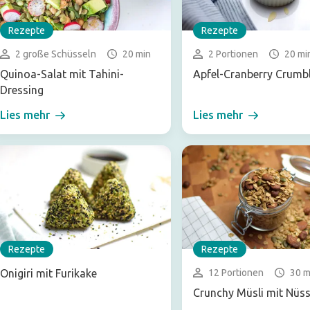
Rezepte
Rezepte
2 große Schüsseln
20 min
2 Portionen
20 mi
Quinoa-Salat mit Tahini-
Apfel-Cranberry Crumb
Dressing
Lies mehr
Lies mehr
Rezepte
Rezepte
Onigiri mit Furikake
12 Portionen
30 m
Crunchy Müsli mit Nüs