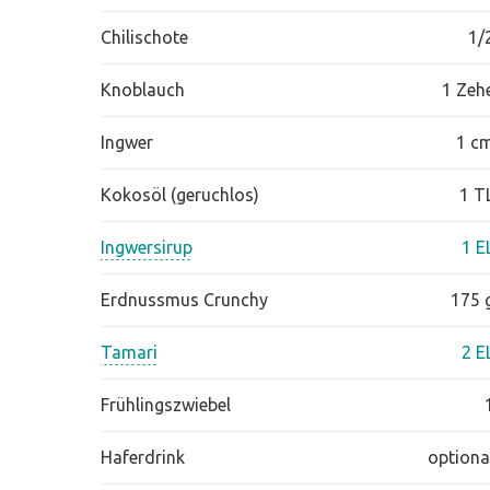
Chilischote
1/
Knoblauch
1 Zeh
Ingwer
1 c
Kokosöl (geruchlos)
1 T
Ingwersirup
1 E
Erdnussmus Crunchy
175 
Tamari
2 E
Frühlingszwiebel
Haferdrink
optiona