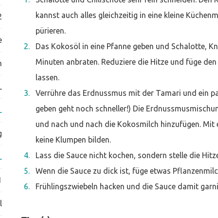
kannst auch alles gleichzeitig in eine kleine Küche
2
pürieren.
e
Das Kokosöl in eine Pfanne geben und Schalotte, Knob
Minuten anbraten. Reduziere die Hitze und füge den 
m
lassen.
L
Verrühre das Erdnussmus mit der Tamari und ein paa
geben geht noch schneller!) Die Erdnussmusmischu
L
und nach und nach die Kokosmilch hinzufügen. Mit
g
keine Klumpen bilden.
Lass die Sauce nicht kochen, sondern stelle die Hitz
L
Wenn die Sauce zu dick ist, füge etwas Pflanzenmilc
1
Frühlingszwiebeln hacken und die Sauce damit garni
l