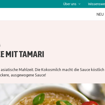
Über uns
Wissenswe
NEU
i
E MIT TAMARI
 asiatische Mahlzeit. Die Kokosmilch macht die Sauce köstlich 
leckere, ausgewogene Sauce!