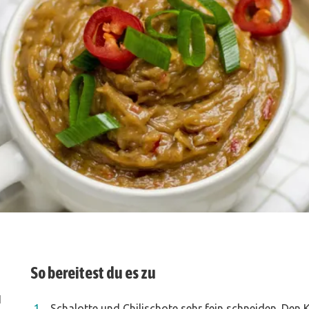
So bereitest du es zu
1
Schalotte und Chilischote sehr fein schneiden. Den 