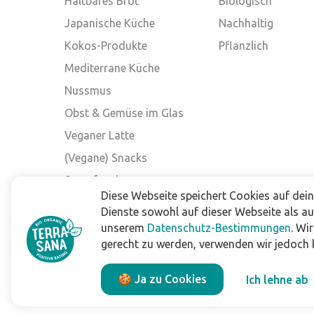
Haltbares Brot
Biologisch
Japanische Küche
Nachhaltig
Kokos-Produkte
Pflanzlich
Mediterrane Küche
Nussmus
Obst & Gemüse im Glas
Veganer Latte
(Vegane) Snacks
Superfood
Diese Webseite speichert Cookies auf dei
Andere Marken
Dienste sowohl auf dieser Webseite als a
unserem
Datenschutz-Bestimmungen
. Wi
gerecht zu werden, verwenden wir jedoch k
Impressum
Datenschutzbestimmungen
🍪 Ja zu Cookies
Ich lehne ab
Allgemeine Verkaufs- und Lieferbedingungen
Haftungsausschluss