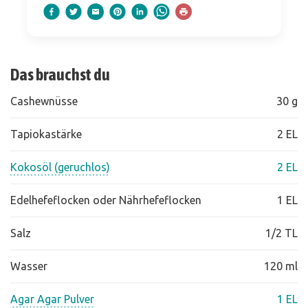
Das brauchst du
Cashewnüsse
30 g
Tapiokastärke
2 EL
Kokosöl (geruchlos)
2 EL
Edelhefeflocken oder Nährhefeflocken
1 EL
Salz
1/2 TL
Wasser
120 ml
Agar Agar Pulver
1 EL