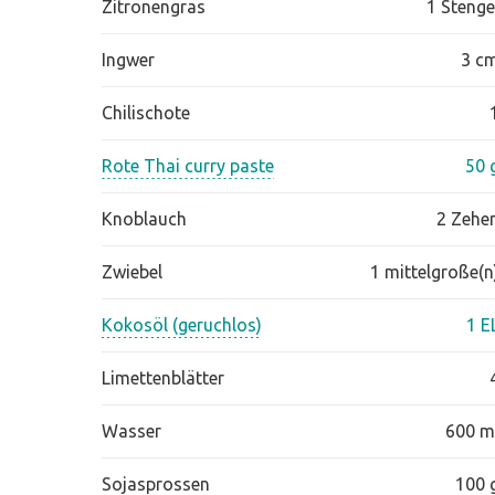
Zitronengras
1 Stenge
Ingwer
3 c
Chilischote
Rote Thai curry paste
50 
Knoblauch
2 Zehe
Zwiebel
1 mittelgroße(n
Kokosöl (geruchlos)
1 E
Limettenblätter
Wasser
600 m
Sojasprossen
100 