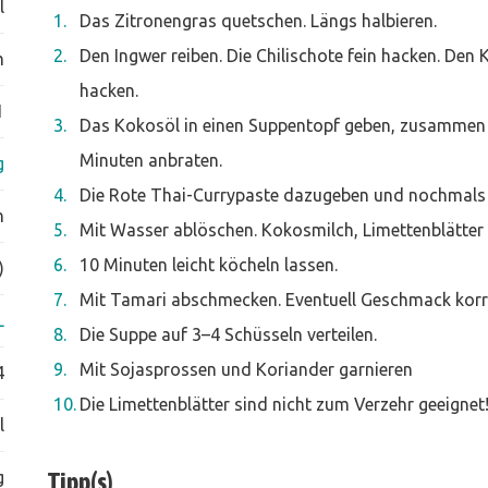
l
Das Zitronengras quetschen. Längs halbieren.
Den Ingwer reiben. Die Chilischote fein hacken. Den
m
hacken.
1
Das Kokosöl in einen Suppentopf geben, zusammen m
Minuten anbraten.
g
Die Rote Thai-Currypaste dazugeben und nochmals 
n
Mit Wasser ablöschen. Kokosmilch, Limettenblätter
10 Minuten leicht köcheln lassen.
)
Mit Tamari abschmecken. Eventuell Geschmack korri
L
Die Suppe auf 3–4 Schüsseln verteilen.
Mit Sojasprossen und Koriander garnieren
4
Die Limettenblätter sind nicht zum Verzehr geeignet
l
g
Tipp(s)