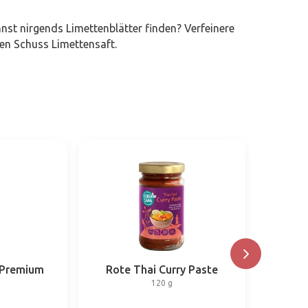
nst nirgends Limettenblätter finden? Verfeinere
en Schuss Limettensaft.
 Premium
Rote Thai Curry Paste
Ko
120 g