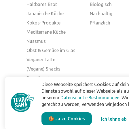
Haltbares Brot
Biologisch
Japanische Küche
Nachhaltig
Kokos-Produkte
Pflanzlich
Mediterrane Küche
Nussmus
Obst & Gemüse im Glas
Veganer Latte
(Vegane) Snacks
Superfood
Diese Webseite speichert Cookies auf dei
Andere Marken
Dienste sowohl auf dieser Webseite als a
unserem
Datenschutz-Bestimmungen
. Wi
gerecht zu werden, verwenden wir jedoch k
Impressum
Datenschutzbestimmungen
🍪 Ja zu Cookies
Ich lehne ab
Allgemeine Verkaufs- und Lieferbedingungen
Haftungsausschluss