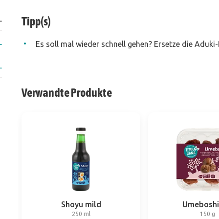
L
Tipp(s)
L
Es soll mal wieder schnell gehen? Ersetze die Adu
L
Verwandte Produkte
Shoyu mild
Umeboshi
250 ml
150 g