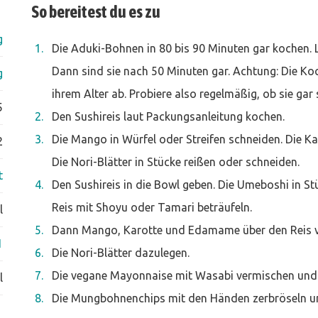
So bereitest du es zu
g
Die Aduki-Bohnen in 80 bis 90 Minuten gar kochen. 
Dann sind sie nach 50 Minuten gar. Achtung: Die K
g
ihrem Alter ab. Probiere also regelmäßig, ob sie gar
5
Den Sushireis laut Packungsanleitung kochen.
Die Mango in Würfel oder Streifen schneiden. Die Kar
2
Die Nori-Blätter in Stücke reißen oder schneiden.
t
Den Sushireis in die Bowl geben. Die Umeboshi in S
Reis mit Shoyu oder Tamari beträufeln.
l
Dann Mango, Karotte und Edamame über den Reis ve
1
Die Nori-Blätter dazulegen.
Die vegane Mayonnaise mit Wasabi vermischen und 
l
Die Mungbohnenchips mit den Händen zerbröseln und