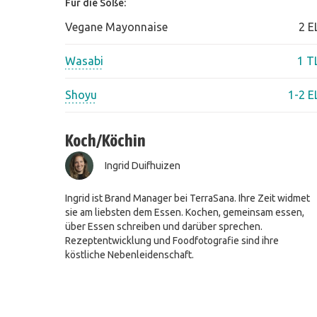
Für die Soße:
Vegane Mayonnaise
2 E
Wasabi
1 T
Shoyu
1-2 E
Koch/Köchin
Ingrid Duifhuizen
Ingrid ist Brand Manager bei TerraSana. Ihre Zeit widmet
sie am liebsten dem Essen. Kochen, gemeinsam essen,
über Essen schreiben und darüber sprechen.
Rezeptentwicklung und Foodfotografie sind ihre
köstliche Nebenleidenschaft.