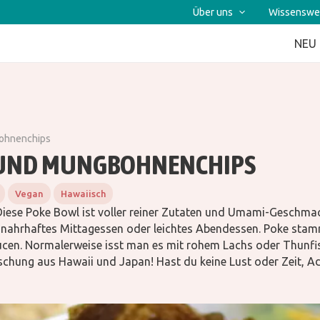
Über uns
Wissenswe
NEU
ohnenchips
 UND MUNGBOHNENCHIPS
Vegan
Hawaiisch
 Diese Poke Bowl ist voller reiner Zutaten und Umami-Geschma
s nahrhaftes Mittagessen oder leichtes Abendessen. Poke stam
ucen. Normalerweise isst man es mit rohem Lachs oder Thunfi
schung aus Hawaii und Japan! Hast du keine Lust oder Zeit, 