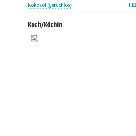
Kokosöl (geruchlos)
1 E
Koch/Köchin