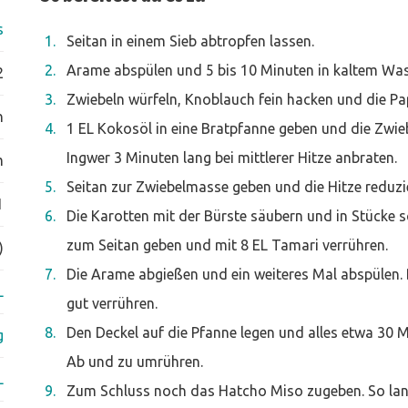
s
Seitan in einem Sieb abtropfen lassen.
Arame abspülen und 5 bis 10 Minuten in kaltem Was
2
Zwiebeln würfeln, Knoblauch fein hacken und die Pap
n
1 EL Kokosöl in eine Bratpfanne geben und die Z
Ingwer 3 Minuten lang bei mittlerer Hitze anbraten.
m
Seitan zur Zwiebelmasse geben und die Hitze reduzi
1
Die Karotten mit der Bürste säubern und in Stücke 
zum Seitan geben und mit 8 EL Tamari verrühren.
)
Die Arame abgießen und ein weiteres Mal abspülen.
L
gut verrühren.
Den Deckel auf die Pfanne legen und alles etwa 30 M
g
Ab und zu umrühren.
L
Zum Schluss noch das Hatcho Miso zugeben. So lang