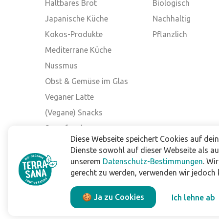
Haltbares Brot
Biologisch
Japanische Küche
Nachhaltig
Kokos-Produkte
Pflanzlich
Mediterrane Küche
Nussmus
Obst & Gemüse im Glas
Veganer Latte
(Vegane) Snacks
Superfood
Diese Webseite speichert Cookies auf dei
Andere Marken
Dienste sowohl auf dieser Webseite als a
unserem
Datenschutz-Bestimmungen
. Wi
gerecht zu werden, verwenden wir jedoch k
Impressum
Datenschutzbestimmungen
🍪 Ja zu Cookies
Ich lehne ab
Allgemeine Verkaufs- und Lieferbedingungen
Haftungsausschluss