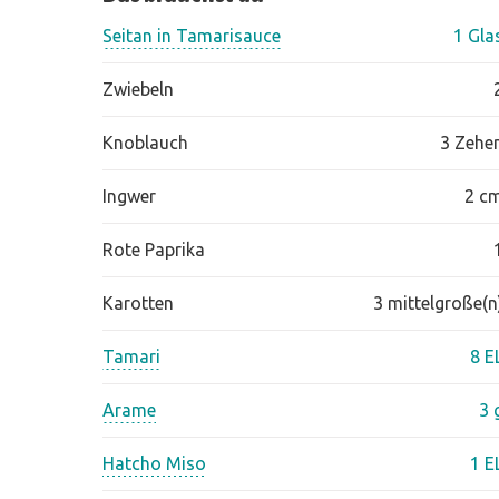
Seitan in Tamarisauce
1 Gla
Zwiebeln
Knoblauch
3 Zehe
Ingwer
2 c
Rote Paprika
Karotten
3 mittelgroße(n
Tamari
8 E
Arame
3 
Hatcho Miso
1 E