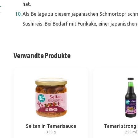
hat.
L
Als Beilage zu diesem japanischen Schmortopf sch
Sushireis. Bei Bedarf mit Furikake, einer japanisc
Verwandte Produkte
Seitan in Tamarisauce
Tamari strong
350 g
250 ml