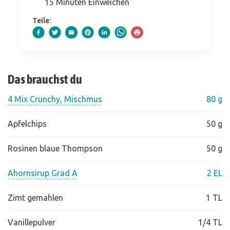
15 Minuten Einweichen
Teile:
Das brauchst du
4 Mix Crunchy, Mischmus
80 g
Apfelchips
50 g
Rosinen blaue Thompson
50 g
Ahornsirup Grad A
2 EL
Zimt gemahlen
1 TL
Vanillepulver
1/4 TL