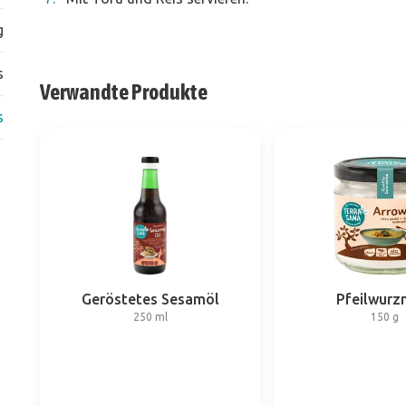
g
s
Verwandte Produkte
s
Geröstetes Sesamöl
Pfeilwurz
250 ml
150 g