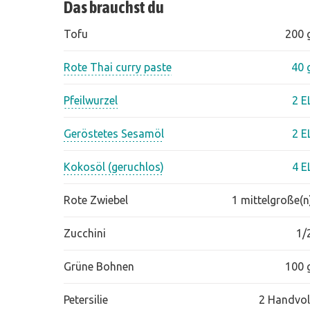
Das brauchst du
Tofu
200 
Rote Thai curry paste
40 
Pfeilwurzel
2 E
Geröstetes Sesamöl
2 E
Kokosöl (geruchlos)
4 E
Rote Zwiebel
1 mittelgroße(n
Zucchini
1/
Grüne Bohnen
100 
Petersilie
2 Handvol