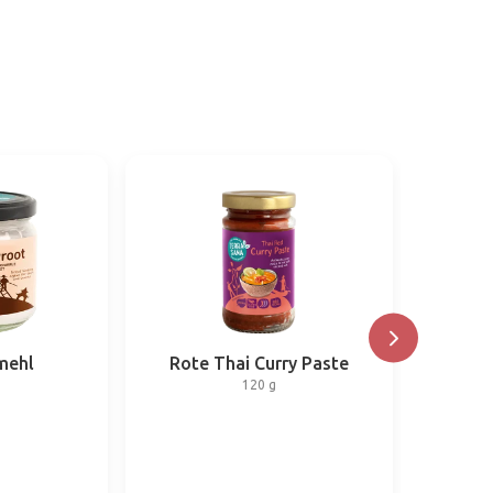
mehl
Rote Thai Curry Paste
Indisch
120 g