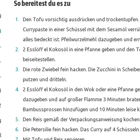
So bereitest du es zu
g
Den Tofu vorsichtig ausdrücken und trockentupfen. 
Currypaste in einer Schüssel mit dem Sesamöl verr
g
alles bedeckt ist. Pfeilwurzelmehl dazugeben und er
L
2 Esslöff el Kokosöl in eine Pfanne geben und den 
beiseitestellen.
L
Die rote Zwiebel fein hacken. Die Zucchini in Schei
L
putzen und dritteln.
2 Esslöff el Kokosöl in den Wok oder eine Pfanne g
)
dazugeben und auf großer Flamme 3 Minuten braten.
2
Bambussprossen hinzufügen und 10 Minuten leise k
Den Reis gemäß der Verpackungsanweisung kochen
g
Die Petersilie fein hacken. Das Curry auf 4 Schüsseln v
l
Mit Tofu und Reis servieren.