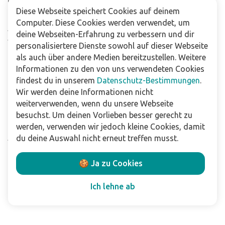
Diese Webseite speichert Cookies auf deinem
Häufig gestellte Fragen
Computer. Diese Cookies werden verwendet, um
Abonniere unseren Newsletter
deine Webseiten-Erfahrung zu verbessern und dir
Verkaufsstellen
personalisiertere Dienste sowohl auf dieser Webseite
als auch über andere Medien bereitzustellen. Weitere
Informationen zu den von uns verwendeten Cookies
Für Unternehmen
findest du in unserem
Datenschutz-Bestimmungen
.
Downloads
Wir werden deine Informationen nicht
weiterverwenden, wenn du unsere Webseite
Impressum
besuchst. Um deinen Vorlieben besser gerecht zu
Datenschutzbestimmungen
werden, verwenden wir jedoch kleine Cookies, damit
Allgemeine Verkaufs- und Lieferbedingungen
du deine Auswahl nicht erneut treffen musst.
Haftungsausschluss
🍪 Ja zu Cookies
Folge uns
Ich lehne ab