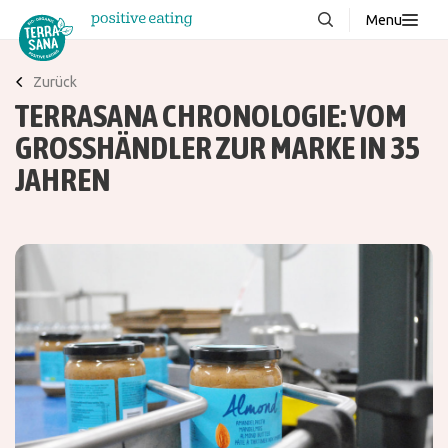
Menu
Über uns
NEU
Zurück
TERRASANA CHRONOLOGIE: VOM
Wissenswertes
GROSSHÄNDLER ZUR MARKE IN 35 J
Produkte
AHREN
FAQ
Rezepte
Kontakt
Downloads