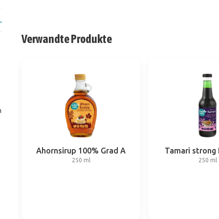
L
Verwandte Produkte
n
Ahornsirup 100% Grad A
Tamari strong
250 ml
250 ml