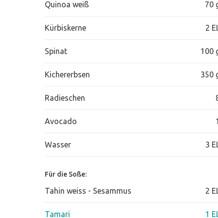
Quinoa weiß
70 
Kürbiskerne
2 E
Spinat
100 
Kichererbsen
350 
Radieschen
Avocado
Wasser
3 E
Für die Soße:
Tahin weiss - Sesammus
2 E
Tamari
1 E