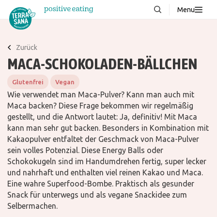
Menu
Über uns
NEU
Zurück
Wissenswertes
MACA-SCHOKOLADEN-BÄLLCHEN
Produkte
Glutenfrei
Vegan
FAQ
Wie verwendet man Maca-Pulver? Kann man auch mit
Maca backen? Diese Frage bekommen wir regelmäßig
Rezepte
gestellt, und die Antwort lautet: Ja, definitiv! Mit Maca
Kontakt
kann man sehr gut backen. Besonders in Kombination mit
Kakaopulver entfaltet der Geschmack von Maca-Pulver
sein volles Potenzial. Diese Energy Balls oder
Downloads
Schokokugeln sind im Handumdrehen fertig, super lecker
und nahrhaft und enthalten viel reinen Kakao und Maca.
Eine wahre Superfood-Bombe. Praktisch als gesunder
Snack für unterwegs und als vegane Snackidee zum
Selbermachen.