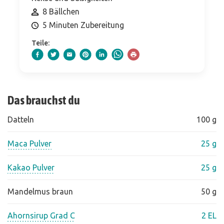
8 Bällchen
5 Minuten Zubereitung
Teile:
Das brauchst du
Datteln
100 g
Maca Pulver
25 g
Kakao Pulver
25 g
Mandelmus braun
50 g
Ahornsirup Grad C
2 EL