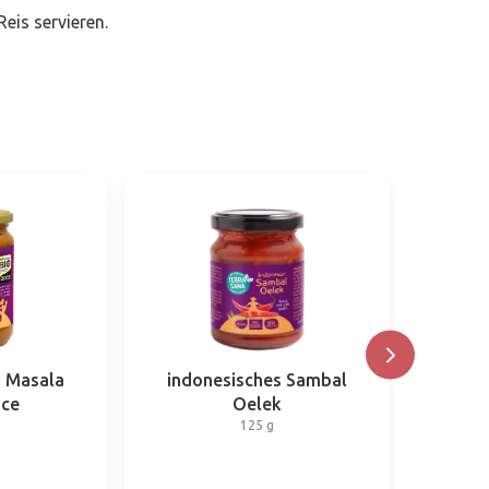
eis servieren.
a Masala
indonesisches Sambal
Indis
uce
Oelek
125 g