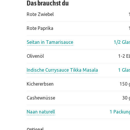
Das brauchst du
Rote Zwiebel
Rote Paprika
Seitan in Tamarisauce
1/2 Gla
Olivenöl
1-2 E
Indische Currysauce Tikka Masala
1 Gla
Kichererbsen
150 
Cashewnüsse
30 
Naan naturell
1 Packun
Optional