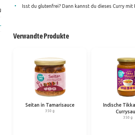
Isst du glutenfrei? Dann kannst du dieses Curry mit R
g
L
Verwandte Produkte
Seitan in Tamarisauce
Indische Tikk
350 g
Currysa
350 g