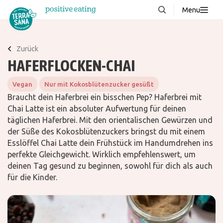
Menu
Über uns
NEU
Zurück
Wissenswertes
HAFERFLOCKEN-CHAI
Produkte
Vegan
Nur mit Kokosblütenzucker gesüßt
FAQ
Braucht dein Haferbrei ein bisschen Pep? Haferbrei mit
Chai Latte ist ein absoluter Aufwertung für deinen
Rezepte
täglichen Haferbrei. Mit den orientalischen Gewürzen und
Kontakt
der Süße des Kokosblütenzuckers bringst du mit einem
Esslöffel Chai Latte dein Frühstück im Handumdrehen ins
perfekte Gleichgewicht. Wirklich empfehlenswert, um
Downloads
deinen Tag gesund zu beginnen, sowohl für dich als auch
für die Kinder.