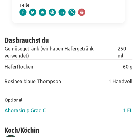
Teile:
Das brauchst du
Gemüsegetränk (wir haben Hafergetränk
250
verwendet)
ml
Haferflocken
60 g
Rosinen blaue Thompson
1 Handvoll
Optional
Ahornsirup Grad C
1 EL
Koch/Köchin