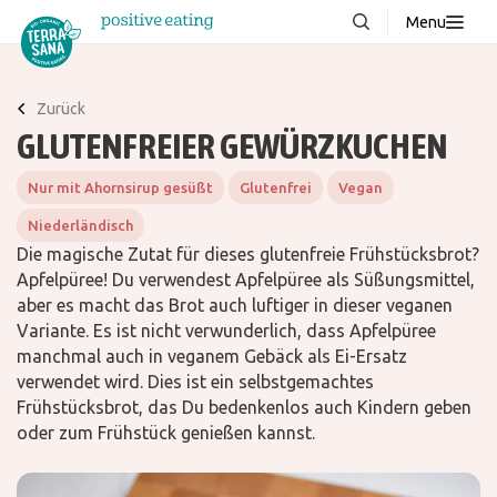
Menu
Über uns
NEU
Zurück
Wissenswertes
GLUTENFREIER GEWÜRZKUCHEN
Produkte
Nur mit Ahornsirup gesüßt
Glutenfrei
Vegan
FAQ
Niederländisch
Rezepte
Die magische Zutat für dieses glutenfreie Frühstücksbrot?
Apfelpüree! Du verwendest Apfelpüree als Süßungsmittel,
Kontakt
aber es macht das Brot auch luftiger in dieser veganen
Variante. Es ist nicht verwunderlich, dass Apfelpüree
manchmal auch in veganem Gebäck als Ei-Ersatz
Downloads
verwendet wird. Dies ist ein selbstgemachtes
Frühstücksbrot, das Du bedenkenlos auch Kindern geben
oder zum Frühstück genießen kannst.