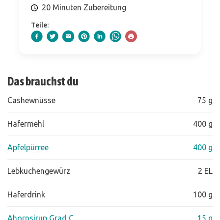
20 Minuten Zubereitung
Teile:
Das brauchst du
Cashewnüsse
75 g
Hafermehl
400 g
Apfelpürree
400 g
Lebkuchengewürz
2 EL
Haferdrink
100 g
Ahornsirup Grad C
15 g