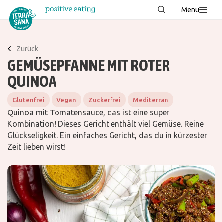
Menu
Über uns
NEU
Zurück
Wissenswertes
GEMÜSEPFANNE MIT ROTER
Produkte
QUINOA
FAQ
Glutenfrei
Vegan
Zuckerfrei
Mediterran
Rezepte
Quinoa mit Tomatensauce, das ist eine super
Kombination! Dieses Gericht enthält viel Gemüse. Reine
Kontakt
Glückseligkeit. Ein einfaches Gericht, das du in kürzester
Zeit lieben wirst!
Downloads