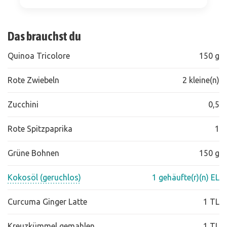
Das brauchst du
Quinoa Tricolore
150 g
Rote Zwiebeln
2 kleine(n)
Zucchini
0,5
Rote Spitzpaprika
1
Grüne Bohnen
150 g
Kokosöl (geruchlos)
1 gehäufte(r)(n) EL
Curcuma Ginger Latte
1 TL
Kreuzkümmel gemahlen
1 TL