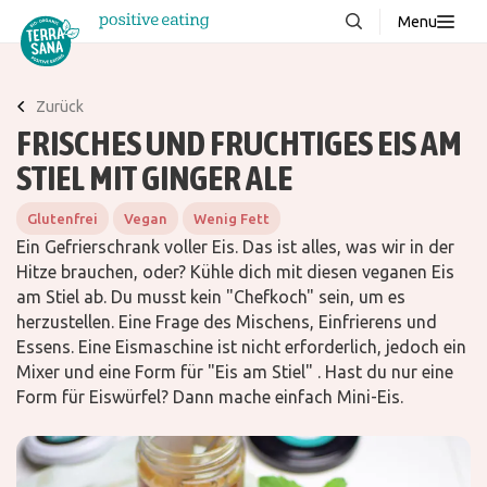
Menu
Über uns
NEU
Zurück
Wissenswertes
FRISCHES UND FRUCHTIGES EIS AM
Produkte
STIEL MIT GINGER ALE
FAQ
Glutenfrei
Vegan
Wenig Fett
Rezepte
Ein Gefrierschrank voller Eis. Das ist alles, was wir in der
Hitze brauchen, oder? Kühle dich mit diesen veganen Eis
Kontakt
am Stiel ab. Du musst kein "Chefkoch" sein, um es
herzustellen. Eine Frage des Mischens, Einfrierens und
Essens. Eine Eismaschine ist nicht erforderlich, jedoch ein
Downloads
Mixer und eine Form für "Eis am Stiel" . Hast du nur eine
Form für Eiswürfel? Dann mache einfach Mini-Eis.