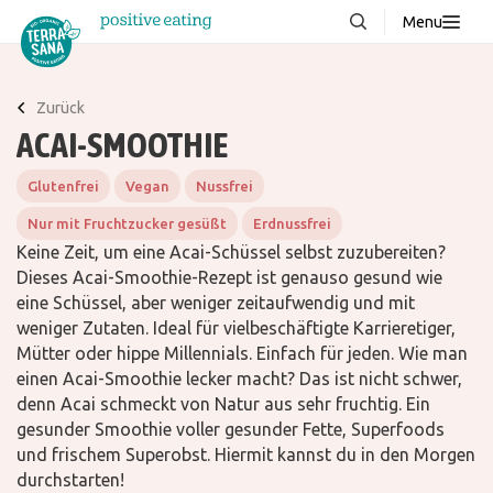
Menu
Über uns
NEU
Zurück
Wissenswertes
ACAI-SMOOTHIE
Produkte
Glutenfrei
Vegan
Nussfrei
FAQ
Nur mit Fruchtzucker gesüßt
Erdnussfrei
Rezepte
Keine Zeit, um eine Acai-Schüssel selbst zuzubereiten?
Dieses Acai-Smoothie-Rezept ist genauso gesund wie
Kontakt
eine Schüssel, aber weniger zeitaufwendig und mit
weniger Zutaten. Ideal für vielbeschäftigte Karrieretiger,
Mütter oder hippe Millennials. Einfach für jeden. Wie man
Downloads
einen Acai-Smoothie lecker macht? Das ist nicht schwer,
denn Acai schmeckt von Natur aus sehr fruchtig. Ein
gesunder Smoothie voller gesunder Fette, Superfoods
und frischem Superobst. Hiermit kannst du in den Morgen
durchstarten!