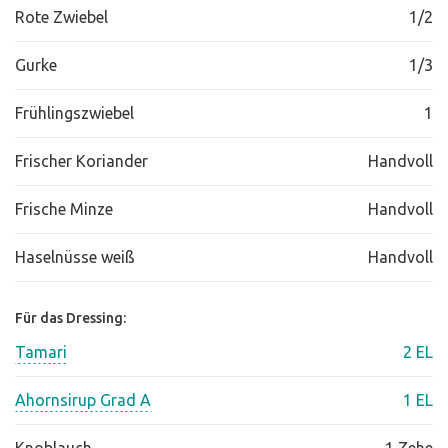
Rote Zwiebel
1/2
Gurke
1/3
Frühlingszwiebel
1
Frischer Koriander
Handvoll
Frische Minze
Handvoll
Haselnüsse weiß
Handvoll
Für das Dressing:
Tamari
2 EL
Ahornsirup Grad A
1 EL