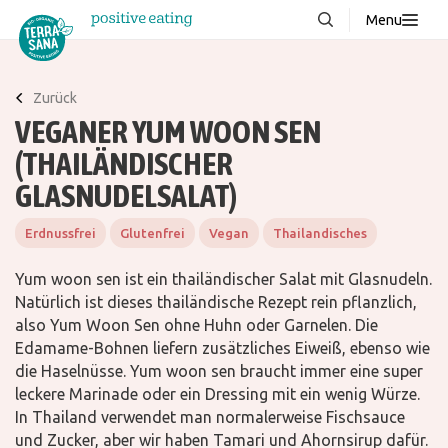
Menu
Über uns
NEU
Zurück
Wissenswertes
VEGANER YUM WOON SEN
Produkte
(THAILÄNDISCHER
FAQ
GLASNUDELSALAT)
Rezepte
Erdnussfrei
Glutenfrei
Vegan
Thailandisches
Kontakt
Yum woon sen ist ein thailändischer Salat mit Glasnudeln.
Natürlich ist dieses thailändische Rezept rein pflanzlich,
Downloads
also Yum Woon Sen ohne Huhn oder Garnelen. Die
Edamame-Bohnen liefern zusätzliches Eiweiß, ebenso wie
die Haselnüsse. Yum woon sen braucht immer eine super
leckere Marinade oder ein Dressing mit ein wenig Würze.
In Thailand verwendet man normalerweise Fischsauce
und Zucker, aber wir haben Tamari und Ahornsirup dafür.