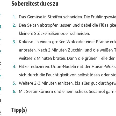
So bereitest du es zu
L
Das Gemüse in Streifen schneiden. Die Frühlingszwi
Den Seitan abtropfen lassen und dabei die Flüssigkei
g
kleinere Stücke reißen oder schneiden.
L
Kokosöl in einem großen Wok oder einer Pfanne erhit
anbraten. Nach 2 Minuten Zucchini und die weißen T
n
weitere 2 Minuten braten. Dann die grünen Teile der
2
Hitze reduzieren. Udon-Nudeln mit der Hoisin-Woks
sich durch die Feuchtigkeit von selbst lösen oder si
e
Weitere 2-3 Minuten erhitzen, bis alles gut durchgew
g
Mit Sesamkörnern und einem Schuss Sesamöl garni
4
Tipp(s)
2