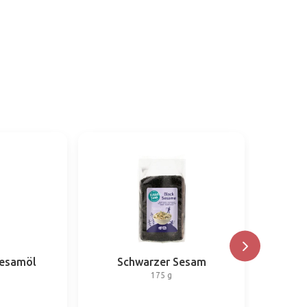
Sesamöl
Schwarzer Sesam
Ko
175 g