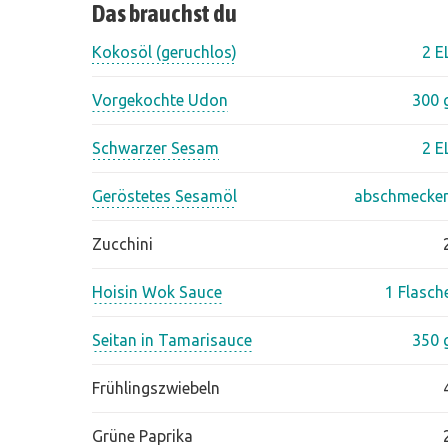
Das brauchst du
Kokosöl (geruchlos)
2 E
Vorgekochte Udon
300 
Schwarzer Sesam
2 E
Geröstetes Sesamöl
abschmecke
Zucchini
Hoisin Wok Sauce
1 Flasch
Seitan in Tamarisauce
350 
Frühlingszwiebeln
Grüne Paprika