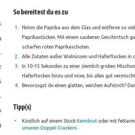
So bereitest du es zu
s
Nimm die Paprika aus dem Glas und entferne so viel
Paprikastücken. Mit einem sauberen Geschirrtuch gu
g
scharfen roten Paprikaschoten.
L
Alle Zutaten außer Walnüssen und Haferflocken in 
In 10-15 Sekunden zu einer ziemlich groben Mischu
2
Haferflocken hinzu und mixe, bis alles gut vermischt
6
Bevorzugst du einen glatten, weichen Aufstrich? Da
L
Tipp(s)
n
Köstlich auf einem Stück
Keimbrot
oder mit fettar
g
unseren Doppel-Crackern
.