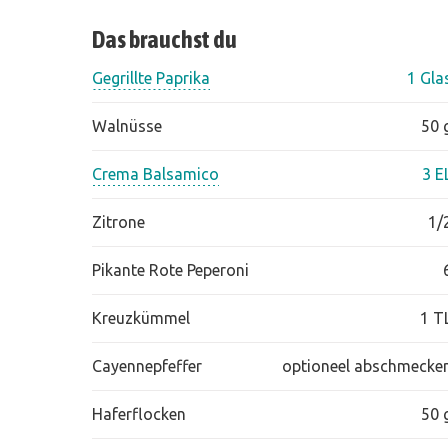
Das brauchst du
Gegrillte Paprika
1 Gla
Walnüsse
50 
Crema Balsamico
3 E
Zitrone
1/
Pikante Rote Peperoni
Kreuzkümmel
1 T
Cayennepfeffer
optioneel abschmecke
Haferflocken
50 