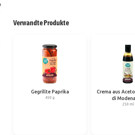
n
Verwandte Produkte
Gegrillte Paprika
Crema aus Aceto
450 g
di Modena
250 ml