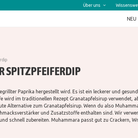
Über uns
Wissenswe
NEU
rdip
 SPITZPFEIFERDIP
grillter Paprika hergestellt wird. Es ist ein leckerer und ges
 wird im traditionellen Rezept Granatapfelsirup verwendet, aber
te Alternative zum Granatapfelsirup. Wenn du also Muhammar
hmacksverstärker und Zusatzstoffe enthalten sind. Wir verwende
nd schnell zubereiten. Muhammara passt gut zu Crackern, Wr