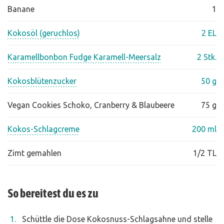
Banane
1
Kokosöl (geruchlos)
2 EL
Karamellbonbon Fudge Karamell-Meersalz
2 Stk.
Kokosblütenzucker
50 g
Vegan Cookies Schoko, Cranberry & Blaubeere
75 g
Kokos-Schlagcreme
200 ml
Zimt gemahlen
1/2 TL
So bereitest du es zu
Schüttle die Dose Kokosnuss-Schlagsahne und stelle