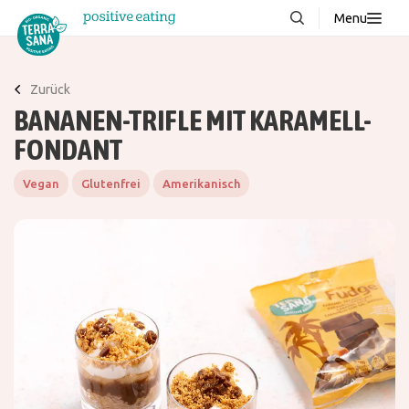
Menu
Über uns
NEU
Zurück
Wissenswertes
BANANEN-TRIFLE MIT KARAMELL-
Produkte
FONDANT
FAQ
Vegan
Glutenfrei
Amerikanisch
Rezepte
Kontakt
Downloads